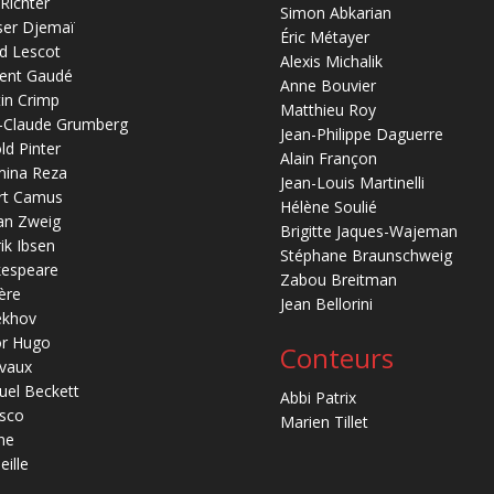
 Richter
Simon Abkarian
ser Djemaï
Éric Métayer
d Lescot
Alexis Michalik
ent Gaudé
Anne Bouvier
in Crimp
Matthieu Roy
-Claude Grumberg
Jean-Philippe Daguerre
ld Pinter
Alain Françon
mina Reza
Jean-Louis Martinelli
rt Camus
Hélène Soulié
an Zweig
Brigitte Jaques-Wajeman
ik Ibsen
Stéphane Braunschweig
kespeare
Zabou Breitman
ère
Jean Bellorini
ekhov
or Hugo
Conteurs
vaux
el Beckett
Abbi Patrix
sco
Marien Tillet
ne
eille