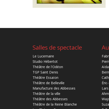
Salles de spectacle
Au
Le Lucernaire
Fabr
Studio Hébertot
Pier
Théâtre de l'Odéon
Aïda
TGP Saint Denis
Bern
Théâtre Essaïon
Cath
Théâtre de Belleville
Éric
Manufacture des Abbesses
Lars
Théâtre de la ville
Ahm
Théâtre des Abbesses
Waj
Théâtre de la Reine Blanche
Suz