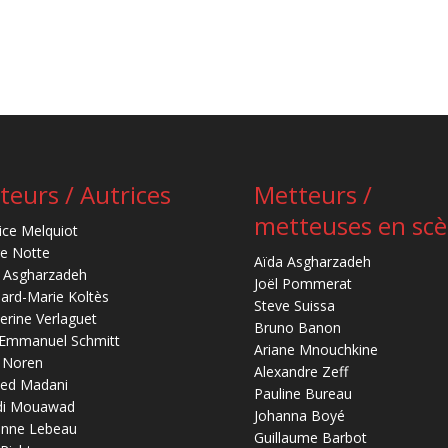
teurs / Autrices
Metteurs /
metteuses en sc
ice Melquiot
re Notte
Aïda Asgharzadeh
 Asgharzadeh
Joël Pommerat
ard-Marie Koltès
Steve Suissa
erine Verlaguet
Bruno Banon
-Emmanuel Schmitt
Ariane Mnouchkine
 Noren
Alexandre Zeff
ed Madani
Pauline Bureau
di Mouawad
Johanna Boyé
anne Lebeau
Guillaume Barbot