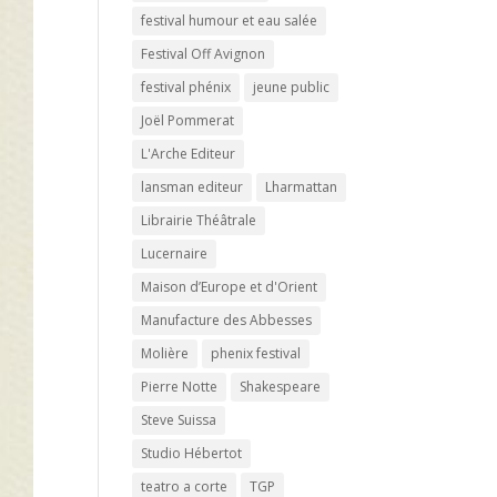
festival humour et eau salée
Festival Off Avignon
festival phénix
jeune public
Joël Pommerat
L'Arche Editeur
lansman editeur
Lharmattan
Librairie Théâtrale
Lucernaire
Maison d’Europe et d'Orient
Manufacture des Abbesses
Molière
phenix festival
Pierre Notte
Shakespeare
Steve Suissa
Studio Hébertot
teatro a corte
TGP