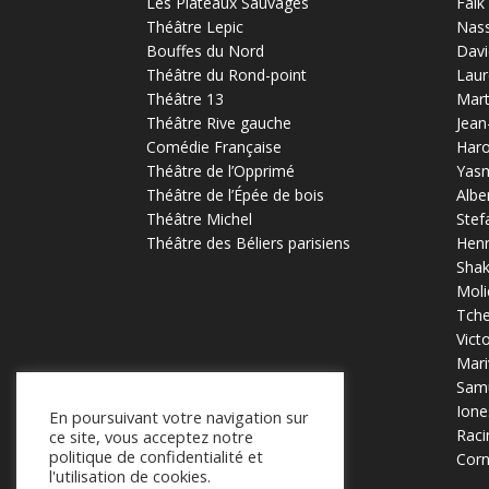
Les Plateaux Sauvages
Falk
Théâtre Lepic
Nas
Bouffes du Nord
Davi
Théâtre du Rond-point
Laur
Théâtre 13
Mart
Théâtre Rive gauche
Jean
Comédie Française
Haro
Théâtre de l’Opprimé
Yas
Théâtre de l’Épée de bois
Albe
Théâtre Michel
Stef
Théâtre des Béliers parisiens
Henr
Sha
Moli
Tch
Vict
Mari
Samu
Ione
En poursuivant votre navigation sur
Raci
ce site, vous acceptez notre
politique de confidentialité et
Corn
l'utilisation de cookies.