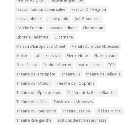
Festival Avignon
festival avignon off
festival humour et eau salée
Festival Off Avignon
festival phénix
jeune public
Joël Pommerat
L'Arche Editeur
lansman editeur
Lharmattan
Librairie Théâtrale
Lucernaire
Maison d’Europe et d'Orient
Manufacture des Abbesses
Molière
phenix festival
Pierre Notte
Shakespeare
Steve Suissa
Studio Hébertot
teatro a corte
TGP
Théatre de la tempête
Théâtre 13
théâtre de Belleville
Théâtre de l'Odéon
Théâtre de l'Opprimé
Théâtre de l'Épée de bois
Théâtre de la Reine Blanche
Théâtre de la Ville
Théâtre des Abbesses
Théâtre du Rond-point
Théâtre Essaïon
Théâtre Michel
Théâtre Rive gauche
éditions théâtrales jeunesse