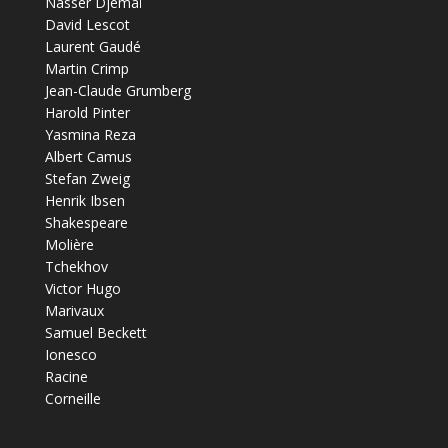
Nasser Djemaï
David Lescot
Laurent Gaudé
Martin Crimp
Jean-Claude Grumberg
Harold Pinter
Yasmina Reza
Albert Camus
Stefan Zweig
Henrik Ibsen
Shakespeare
Molière
Tchekhov
Victor Hugo
Marivaux
Samuel Beckett
Ionesco
Racine
Corneille