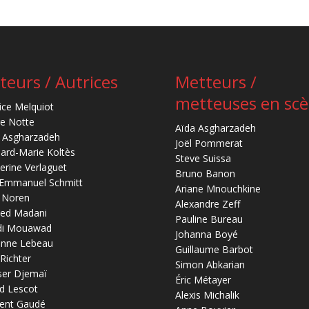
teurs / Autrices
Metteurs /
metteuses en sc
ice Melquiot
re Notte
Aïda Asgharzadeh
 Asgharzadeh
Joël Pommerat
ard-Marie Koltès
Steve Suissa
erine Verlaguet
Bruno Banon
-Emmanuel Schmitt
Ariane Mnouchkine
 Noren
Alexandre Zeff
ed Madani
Pauline Bureau
di Mouawad
Johanna Boyé
anne Lebeau
Guillaume Barbot
 Richter
Simon Abkarian
ser Djemaï
Éric Métayer
d Lescot
Alexis Michalik
ent Gaudé