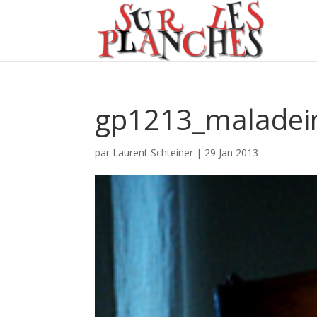
gp1213_maladei
par
Laurent Schteiner
|
29 Jan 2013