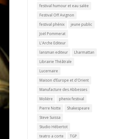
festival humour et eau salée
Festival Off Avignon
festival phénix
jeune public
Joël Pommerat
L'Arche Editeur
lansman editeur
Lharmattan
Librairie Théâtrale
Lucernaire
Maison d’Europe et d'Orient
Manufacture des Abbesses
Molière
phenix festival
Pierre Notte
Shakespeare
Steve Suissa
Studio Hébertot
teatro a corte
TGP