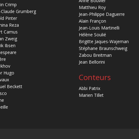
Anne Bouvier
in Crimp
Matthieu Roy
-Claude Grumberg
Jean-Philippe Daguerre
ld Pinter
Alain Françon
mina Reza
Jean-Louis Martinelli
rt Camus
Hélène Soulié
an Zweig
Brigitte Jaques-Wajeman
ik Ibsen
Stéphane Braunschweig
kespeare
Zabou Breitman
ère
Jean Bellorini
ekhov
or Hugo
Conteurs
vaux
el Beckett
Abbi Patrix
sco
Marien Tillet
ne
eille