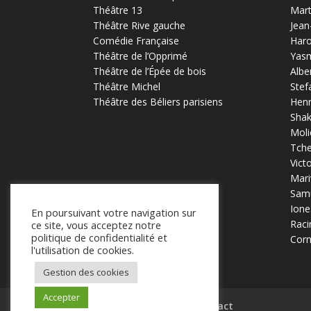
Théâtre 13
Mart
Théâtre Rive gauche
Jean
Comédie Française
Haro
Théâtre de l’Opprimé
Yas
Théâtre de l’Épée de bois
Albe
Théâtre Michel
Stef
Théâtre des Béliers parisiens
Henr
Sha
Moli
Tch
Vict
Mari
Samu
Ione
En poursuivant votre navigation sur
Raci
ce site, vous acceptez notre
politique de confidentialité et
Corn
l'utilisation de cookies.
Gestion des cookies
Accepter
Mentions légales
Contact